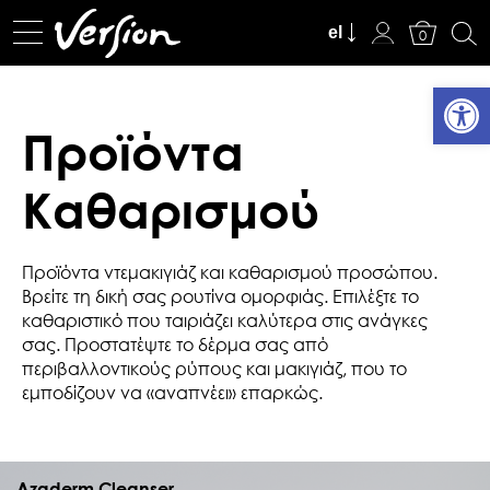
Καλάθι
el
0
Ανοίξτε
Προϊόντα
Καθαρισμού
Προϊόντα ντεμακιγιάζ και καθαρισμού προσώπου.
Βρείτε τη δική σας ρουτίνα ομορφιάς. Επιλέξτε το
καθαριστικό που ταιριάζει καλύτερα στις ανάγκες
σας. Προστατέψτε το δέρμα σας από
περιβαλλοντικούς ρύπους και μακιγιάζ, που το
εμποδίζουν να «αναπνέει» επαρκώς.
Azaderm Cleanser